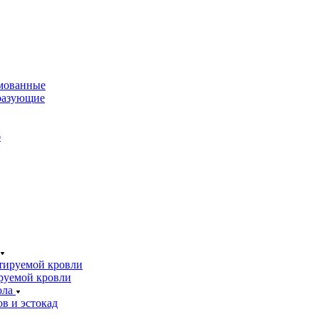
мованные
разующие
б
тируемой кровли
руемой кровли
ола
в и эстокад