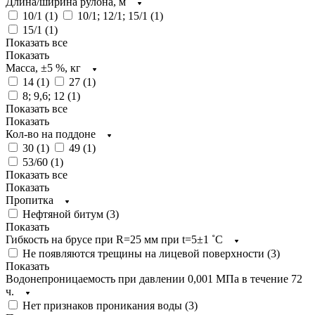
Длина/ширина рулона, м
10/1 (
1
)
10/1; 12/1; 15/1 (
1
)
15/1 (
1
)
Показать все
Показать
Масса, ±5 %, кг
14 (
1
)
27 (
1
)
8; 9,6; 12 (
1
)
Показать все
Показать
Кол-во на поддоне
30 (
1
)
49 (
1
)
53/60 (
1
)
Показать все
Показать
Пропитка
Нефтяной битум (
3
)
Показать
Гибкость на брусе при R=25 мм при t=5±1 ˚С
Не появляются трещины на лицевой поверхности (
3
)
Показать
Водонепроницаемость при давлении 0,001 МПа в течение 72
ч.
Нет признаков проникания воды (
3
)