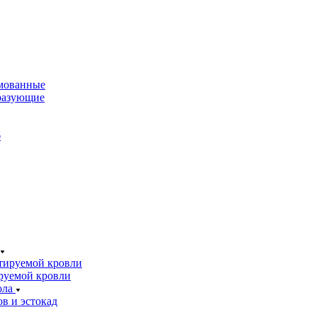
мованные
разующие
б
тируемой кровли
руемой кровли
ола
в и эстокад