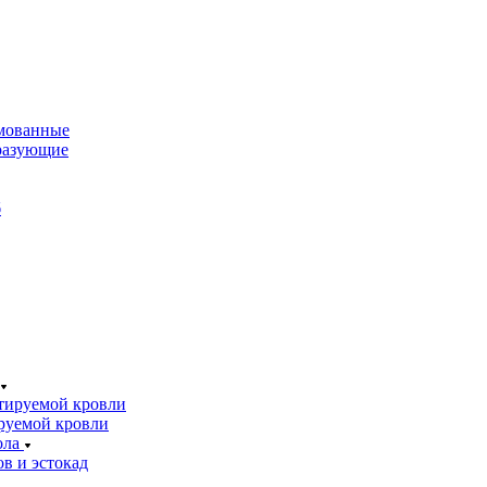
мованные
разующие
б
тируемой кровли
руемой кровли
ола
в и эстокад